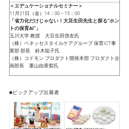
＜エデュケーショナルセミナー＞
11月21日（金）14：00－15：00
「省力化だけじゃない！大豆生田先生と探る“ホン
トの保育AI”」
玉川大学 教授 大豆生田啓友氏
（株）ベネッセスタイルケアグループ 保育ICT事
業部 部長 鈴木聡子氏
（株）コドモン プロダクト開発本部 プロダクト企
画部長 重山由香梨氏
■ピックアップ出展者