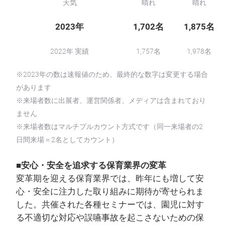
天気
晴れ
晴れ
2023年
1,702名
1,875名
2022年 実績
1,757名
1,978名
※2023年の数は速報値のため、最終的な数字は変更する場合
があります
※来場者数に出展者、運営関係者、メディアは含まれており
ません
※来場者数はマルチプルカウント方式です（同一来場者の2
日間来場＝2名としてカウント）
■安心・安全を追求する保育業界の変革
変革期を迎える保育業界では、昨年にも増して安
心・安全に注力した取り組みに期待が寄せられま
した。共催された各種セミナーでは、園児に対す
る不適切な対応や誤嚥事故を起こさないための保