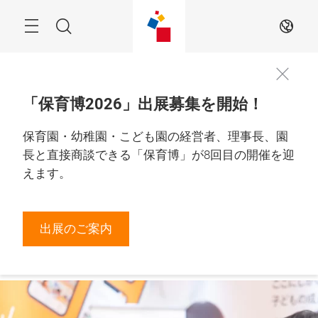
Skip
Menu
Search
JA
「保育博2026」出展募集を開始！
2026年11月19日
（木）－20日（金）

保育園・幼稚園・こども園の経営者、理事長、園
出展のご案
東京都立産業貿易セ
内はこちら
ンター 浜松町館
長と直接商談できる「保育博」が8回目の開催を迎
から
えます。
出展のご案内